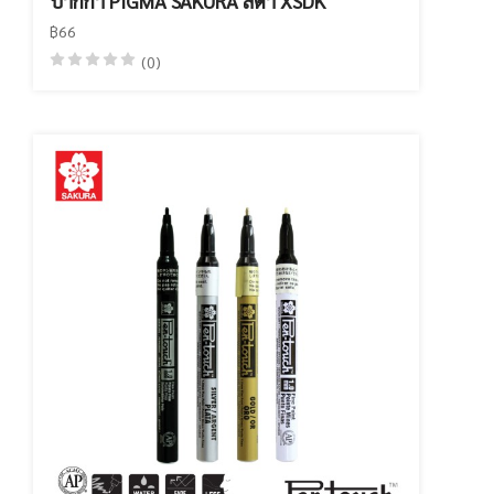
ปากกา PIGMA SAKURA สีดำ XSDK
฿66
(0)