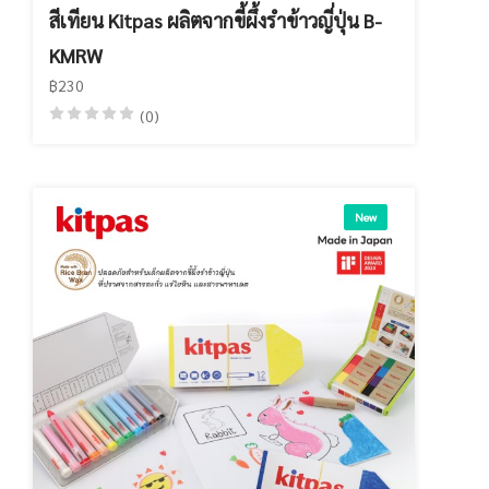
สีเทียน Kitpas ผลิตจากขี้ผึ้งรำข้าวญี่ปุ่น B-
KMRW
฿230
(0)
New