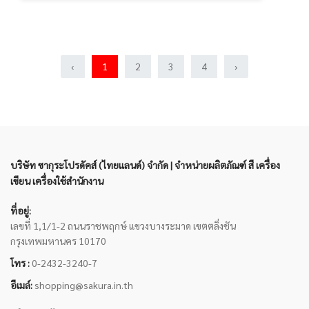
‹
1
2
3
4
›
บริษัท ซากุระโปรดัคส์ (ไทยแลนด์) จำกัด | จำหน่ายผลิตภัณฑ์ สี เครื่อง
เขียน เครื่องใช้สำนักงาน
ที่อยู่:
เลขที่ 1,1/1-2 ถนนราชพฤกษ์ แขวงบางระมาด เขตตลิ่งชัน
กรุงเทพมหานคร 10170
โทร :
0-2432-3240-7
อีเมล์:
shopping@sakura.in.th