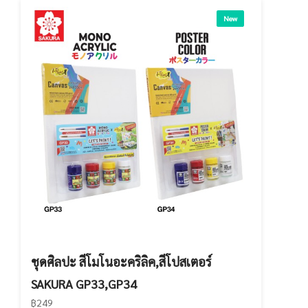
New
ชุดศิลปะ สีโมโนอะคริลิค,สีโปสเตอร์
SAKURA GP33,GP34
฿249