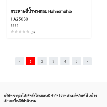
กระดาษสีน้ำทรงกลม Hahnemuhle
HA25030
฿589
(0)
‹
1
2
3
4
5
›
บริษัท ซากุระโปรดัคส์ (ไทยแลนด์) จำกัด | จำหน่ายผลิตภัณฑ์ สี เครื่อง
เขียน เครื่องใช้สำนักงาน