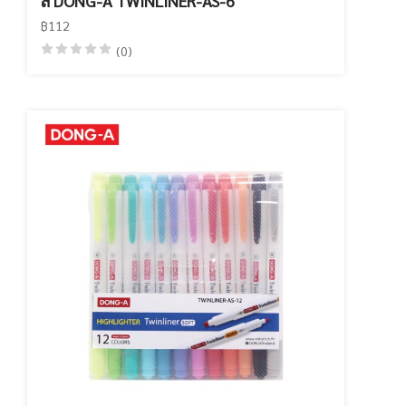
สี DONG-A TWINLINER-AS-6
฿112
(0)