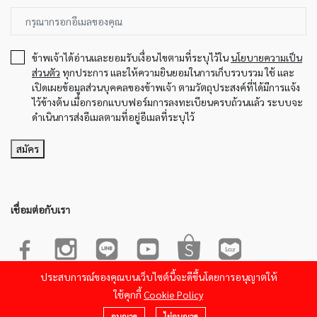
ข้าพเจ้าได้อ่านและยอมรับเงื่อนไขตามที่ระบุไว้ใน
นโยบายความเป็น
ส่วนตัว
ทุกประการ และให้ความยินยอมในการเก็บรวบรวม ใช้ และ
เปิดเผยข้อมูลส่วนบุคคลของข้าพเจ้า ตามวัตถุประสงค์ที่ได้มีการแจ้ง
ไว้ข้างต้น เมื่อกรอกแบบฟอร์มการลงทะเบียนครบถ้วนแล้ว ระบบจะ
ดำเนินการส่งอีเมลตามที่อยู่อีเมลที่ระบุไว้
สมัคร
เชื่อมต่อกับเรา
ประสบการณ์ของคุณบนเว็บไซต์นี้จะดีขึ้นโดยการอนุญาตให้
© 2022-2023 Sakura Product. All Rights Reserved.Powered by
ใช้คุกกี้
Cookie Policy
26OCT Soft Access.
อนุญาต
ไม่อนุญาต