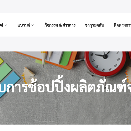
ฑ์
แบรนด์
กิจกรรม & ข่าวสาร
ซากุระคลับ
ติดตามการส
ับการช้อปปิ้งผลิตภัณฑ์