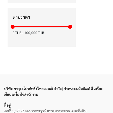
ได้รับมาตรฐาน CE (15)
ได้รับมาตรฐาน มอก. (12)
ตามราคา
ได้รับมาตรฐาน KC (12)
0
THB
-
100,000
THB
สำหรับคนถนัดมือซ้าย (8)
ปากกาเพ้นท์ (6)
ฉลากเขียว (6)
FASTER x KIWTUM (5)
ได้รับมาตรฐาน FSC (4)
เทปลบคำผิด Air (3)
บริษัท ซากุระโปรดัคส์ (ไทยแลนด์) จำกัด | จำหน่ายผลิตภัณฑ์ สี เครื่อง
เขียน เครื่องใช้สำนักงาน
ได้รับมาตรฐาน EN71 (0)
ได้รับมาตรฐาน Recycled (0)
ที่อยู่:
เลขที่ 1,1/1-2 ถนนราชพฤกษ์ แขวงบางระมาด เขตตลิ่งชัน