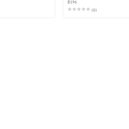
฿196
(0)