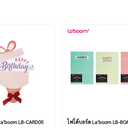
La'boom LB-CARD05
โฟโต้บอร์ด La'boom LB-B