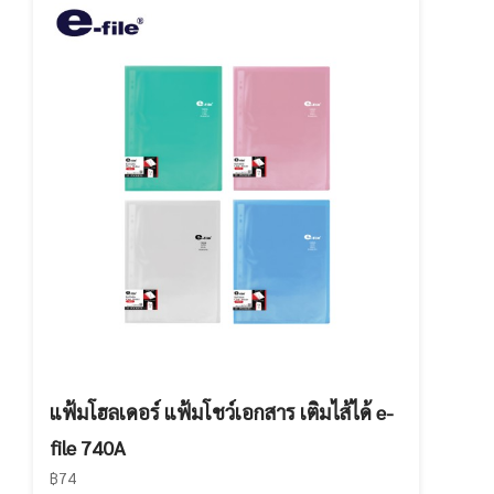
แฟ้มโฮลเดอร์ แฟ้มโชว์เอกสาร เติมไส้ได้ e-
file 740A
฿74