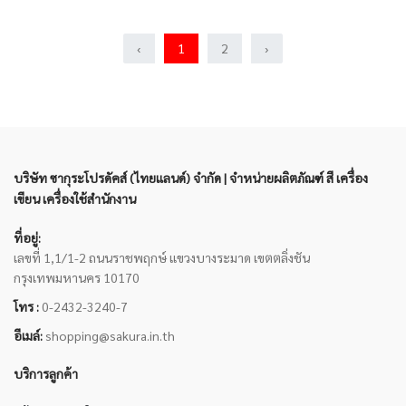
‹
1
2
›
บริษัท ซากุระโปรดัคส์ (ไทยแลนด์) จำกัด | จำหน่ายผลิตภัณฑ์ สี เครื่อง
เขียน เครื่องใช้สำนักงาน
ที่อยู่:
เลขที่ 1,1/1-2 ถนนราชพฤกษ์ แขวงบางระมาด เขตตลิ่งชัน
กรุงเทพมหานคร 10170
โทร :
0-2432-3240-7
อีเมล์:
shopping@sakura.in.th
บริการลูกค้า