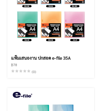
แฟ้มเสนองาน ปกสอด e-file 35A
฿78
(0)