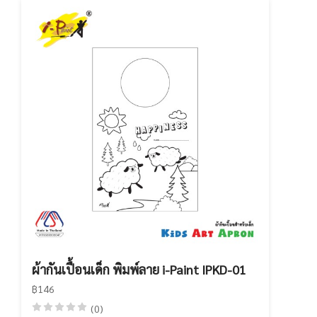
ผ้ากันเปื้อนเด็ก พิมพ์ลาย i-Paint IPKD-01
฿146
(0)