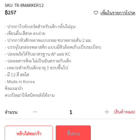
SKU:
TR-BMARKER12
฿257
เพิ่มในรายการโปรด
- ปากกาไวท์บอร์ดสำหรับเด็ก กลิ่นไม่ฉุน
- เขียนลื่น สีสวย ลบง่าย
- ปากกาหัวสักหลาดแบบกลม ขนาดลายเส้น 2 มม.
- บรรจุในกล่องพลาสติก แบบมีตัวล็อคเก็บเป็นระเบียบ
- ปลอดภัยได้รับมาตรฐาน AP และ KC
- ปลอดสารพิษ ไม่เป็นอันตรายกับเด็ก
- เหมาะสำหรับเด็กอายุ 3 ขวบขึ้นไป
- มี 12 สี สดใส
- Made in Korea
ข้อแนะนำ
ควรปิดฝาให้สนิทหลังใช้งาน
(สินค้าหมด)
จำนวน
หยิบใส่ตะกร้า
ซื้อด่วน