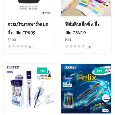
กระเป๋ามายพาร์ทเนอ
ฟิล์มอินเด็กซ์ 6 สี e-
ร์ e-file CPK99
file CSN19
฿300
฿31
(0)
(0)
New
New