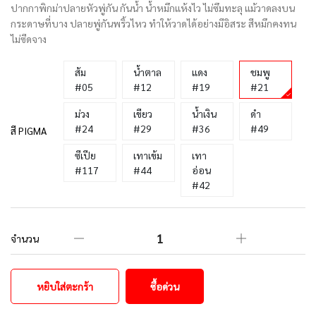
ปากกาพิกม่าปลายหัวพู่กัน กันน้ำ น้ำหมึกแห้งไว ไม่ซึมทะลุ แม้วาดลงบน
กระดาษที่บาง ปลายพู่กันพริ้วไหว ทำให้วาดได้อย่างมีอิสระ สีหมึกคงทน
ไม่ซีดจาง
ส้ม
น้ำตาล
แดง
ชมพู
#05
#12
#19
#21
ม่วง
เขียว
น้ำเงิน
ดำ
#24
#29
#36
#49
สี PIGMA
ซีเปีย
เทาเข้ม
เทา
#117
#44
อ่อน
#42
จำนวน
หยิบใส่ตะกร้า
ซื้อด่วน