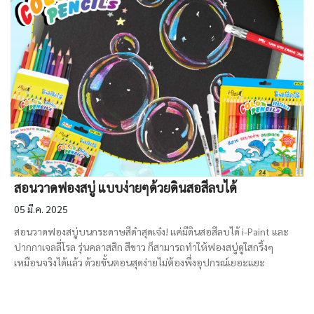
สอนวาดฟองสบู่ แบบง่ายๆด้วยดินสอสีลบได้
05 มี.ค. 2025
สอนวาดฟองสบู่บนกระดาษสีดำสุดเจ๋ง! แค่มีดินสอสีลบได้ i-Paint และ
ปากกาเจลลี่โรล รุ่นคลาสสิก สีขาว ก็สามารถทำให้ฟองสบู่ดูใสกริ้งๆ
เหมือนจริงได้แล้ว ด้วยขั้นตอนสุดง่ายไม่ต้องพึ่งอุปกรณ์เยอะแยะ