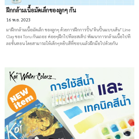
ฝึกกล้ามเนื้อมัดเล็กของลูกๆ กัน
16 พ.ย. 2023
มาฝึกกล้ามเนื้อมัดเล็ก ของลูกๆ ด้วยการฝึกการปั้น"ดินปั้นแบบเส้น" Line
Clay ของ Toru กันเถอะ ค่อยๆฝึกไปทีละสเต็ป พัฒนาการกล้ามเนื้อไปที
ละขั้นตอน โดยสามารถให้เด็กๆหยิบสีที่ชอบแล้วฝึกมือไปด้วยกัน