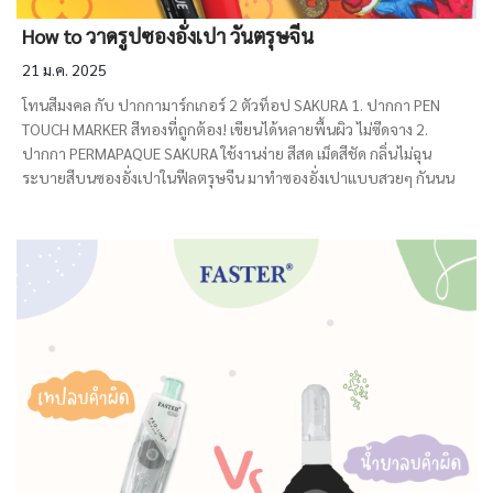
How to วาดรูปซองอั่งเปา วันตรุษจีน
21 ม.ค. 2025
โทนสีมงคล กับ ปากกามาร์กเกอร์ 2 ตัวท็อป SAKURA 1. ปากกา PEN
TOUCH MARKER สีทองที่ถูกต้อง! เขียนได้หลายพื้นผิว ไม่ซีดจาง 2.
ปากกา PERMAPAQUE SAKURA ใช้งานง่าย สีสด เม็ดสีชัด กลิ่นไม่ฉุน
ระบายสีบนซองอั่งเปาในฟีลตรุษจีน มาทำซองอั่งเปาแบบสวยๆ กันนน