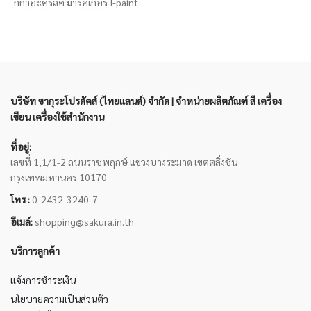
กกาอะคริลิค มาร์คเกอร์ I-paint
บริษัท ซากุระโปรดัคส์ (ไทยแลนด์) จำกัด | จำหน่ายผลิตภัณฑ์ สี เครื่อง
เขียน เครื่องใช้สำนักงาน
ที่อยู่:
เลขที่ 1,1/1-2 ถนนราชพฤกษ์ แขวงบางระมาด เขตตลิ่งชัน
กรุงเทพมหานคร 10170
โทร :
0-2432-3240-7
อีเมล์:
shopping@sakura.in.th
บริการลูกค้า
แจ้งการชำระเงิน
นโยบายความเป็นส่วนตัว