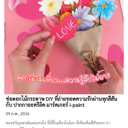
ช่อดอกไม้กระดาษ DIY ที่ถ่ายทอดความรักผ่านทุกสีสัน
กับ ปากกาอะคริลิค มาร์คเกอร์ I-paint
09 ก.พ., 2026
ของขวัญแฮนด์เมดแทนใจ ที่มีชิ้นเดียวในโลก ที่เติมเต็มสีสันของ ปา