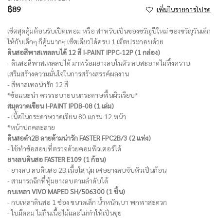
฿89
เพิ่มในรายการโปรด
เซ็ตสุดคุ้มต้อนรับเปิดเทอม หรือ สำหรับเป็นของขวัญปีใหม่ ของขวัญวันเด็ก
ให้กับเด็กๆ ก็คุ้มมากๆ เซ็ตเดียวได้ครบ 1 เซ็ตประกอบด้วย
ดินสอสีพาสเทลลบได้ 12 สี I-PAINT IPPC-12P (1 กล่อง)
- ดินสอสีพาสเทลลบได้ มาพร้อมยางลบในตัว ลบสะอาดไม่ทิ้งคราบ
เสริมสร้างความมั่นใจในการสร้างสรรค์ผลงาน
- สีพาสเทลน่ารัก 12 สี
*ข้อแนะนำ ควรระบายบนกระดาษพื้นผิวเรียบ*
สมุดวาดเขียน I-PAINT IPDB-08 (1 เล่ม)
- เนื้อในกระดาษวาดเขียน 80 แกรม 12 หน้า
*หน้าปกคละลาย
ดินสอดำ2B ลายด้ามน่ารัก FASTER FPC2B/3 (2 แท่ง)
- ใช้ทำข้อสอบที่ตรวจด้วยคอมพิวเตอร์ได้
ยางลบดินสอ FASTER E109 (1 ก้อน)
- ยางลบ ลบดินสอ 2B เนื้อใส นุ่ม เศษยางลบจับตัวเป็นก้อน
- สามารถฉีกที่หุ้มยางลบตามลำดับได้
กบเหลา VIVO MAPED SH/506300 (1 ชิ้น)
- กบเหลาดินสอ 1 ช่อง ขนาดเล็ก น้ำหนักเบา พกพาสะดวก
- ใบมีดคม ไม่กินเนื้อไม้และไม่ทำให้เป็นขุย