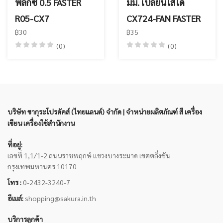
ฟีลิกซ์ 0.5 FASTER
มม. เปลี่ยนไส้ได้
R05-CX7
CX724-FAN FASTER
฿30
฿35
(0)
(0)
บริษัท ซากุระโปรดัคส์ (ไทยแลนด์) จำกัด | จำหน่ายผลิตภัณฑ์ สี เครื่อง
เขียน เครื่องใช้สำนักงาน
ที่อยู่:
เลขที่ 1,1/1-2 ถนนราชพฤกษ์ แขวงบางระมาด เขตตลิ่งชัน
กรุงเทพมหานคร 10170
โทร :
0-2432-3240-7
อีเมล์:
shopping@sakura.in.th
บริการลูกค้า