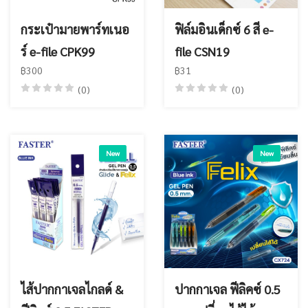
กระเป๋ามายพาร์ทเนอ
ฟิล์มอินเด็กซ์ 6 สี e-
ร์ e-file CPK99
file CSN19
฿300
฿31
(0)
(0)
New
New
ไส้ปากกาเจลไกลด์ &
ปากกาเจล ฟีลิคซ์ 0.5