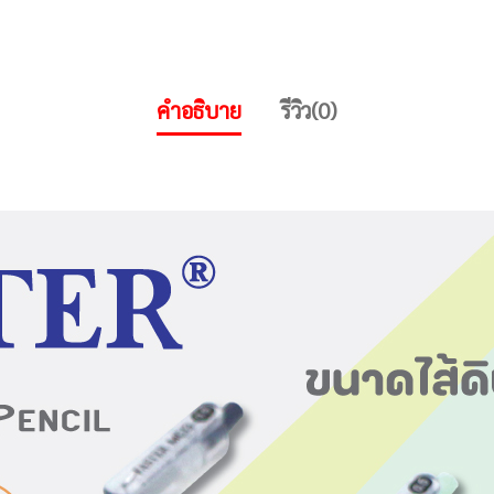
คำอธิบาย
รีวิว(0)