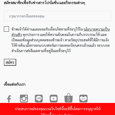
สมัครสมาชิกเพื่อรับข่าวสาร โปรโมชั่น และกิจกรรมต่างๆ
ข้าพเจ้าได้อ่านและยอมรับเงื่อนไขตามที่ระบุไว้ใน
นโยบายความเป็น
ส่วนตัว
ทุกประการ และให้ความยินยอมในการเก็บรวบรวม ใช้ และ
เปิดเผยข้อมูลส่วนบุคคลของข้าพเจ้า ตามวัตถุประสงค์ที่ได้มีการแจ้ง
ไว้ข้างต้น เมื่อกรอกแบบฟอร์มการลงทะเบียนครบถ้วนแล้ว ระบบจะ
ดำเนินการส่งอีเมลตามที่อยู่อีเมลที่ระบุไว้
สมัคร
เชื่อมต่อกับเรา
ประสบการณ์ของคุณบนเว็บไซต์นี้จะดีขึ้นโดยการอนุญาตให้
© 2022-2023 Sakura Product. All Rights Reserved.Powered by