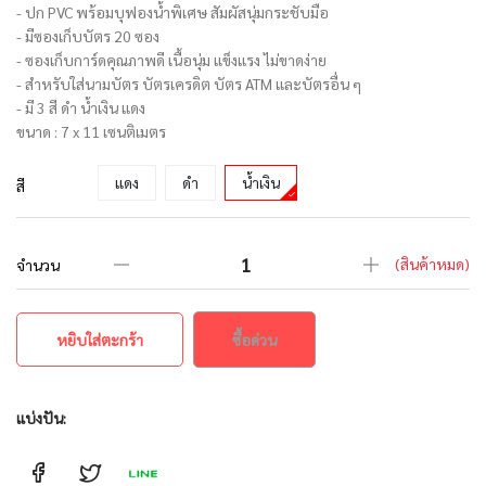
- ปก PVC พร้อมบุฟองน้ำพิเศษ สัมผัสนุ่มกระชับมือ
- มีซองเก็บบัตร 20 ซอง
- ซองเก็บการ์ดคุณภาพดี เนื้อนุ่ม แข็งแรง ไม่ขาดง่าย
- สำหรับใส่นามบัตร บัตรเครดิต บัตร ATM และบัตรอื่น ๆ
- มี 3 สี ดำ น้ำเงิน แดง
ขนาด : 7 x 11 เซนติเมตร
แดง
ดำ
น้ำเงิน
สี
(สินค้าหมด)
จำนวน
หยิบใส่ตะกร้า
ซื้อด่วน
แบ่งปัน: