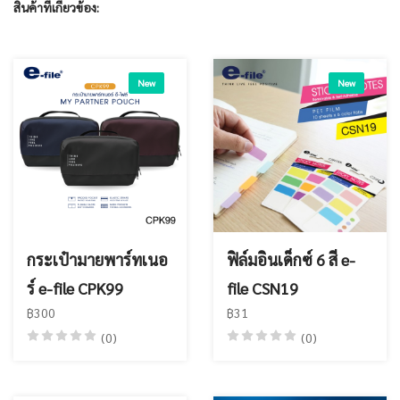
สินค้าที่เกี่ยวข้อง:
New
New
กระเป๋ามายพาร์ทเนอ
ฟิล์มอินเด็กซ์ 6 สี e-
ร์ e-file CPK99
file CSN19
฿300
฿31
(0)
(0)