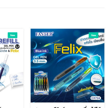
New
New