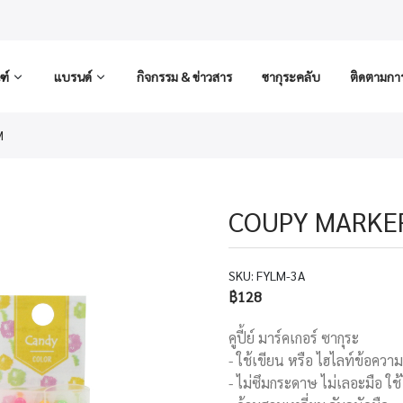
ฑ์
แบรนด์
กิจกรรม & ข่าวสาร
ซากุระคลับ
ติดตามการส
M
COUPY MARKE
SKU:
FYLM-3A
฿128
คูปี้ย์ มาร์คเกอร์ ซากุระ
- ใช้เขียน หรือ ไฮไลท์ข้อคว
- ไม่ซึมกระดาษ ไม่เลอะมือ ใช