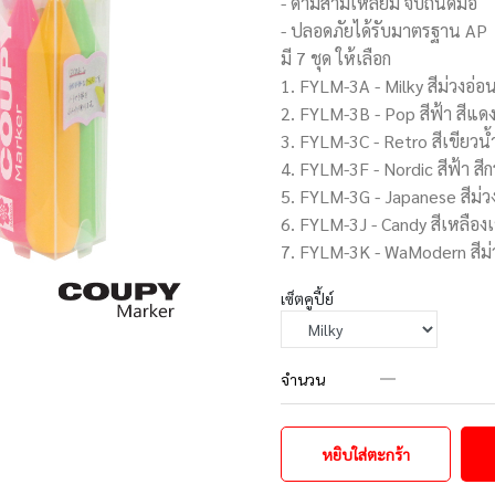
- ด้ามสามเหลี่ยม จับถนัดมือ
- ปลอดภัยได้รับมาตรฐาน AP
มี 7 ชุด ให้เลือก
1. FYLM-3A - Milky สีม่วงอ่อน
2. FYLM-3B - Pop สีฟ้า สีแดง
3. FYLM-3C - Retro สีเขียวน้
4. FYLM-3F - Nordic สีฟ้า สีก
5. FYLM-3G - Japanese สีม่ว
6. FYLM-3J - Candy สีเหลืองเข
7. FYLM-3K - WaModern สีม่วง
เซ็ตคูปี้ย์
จำนวน
หยิบใส่ตะกร้า