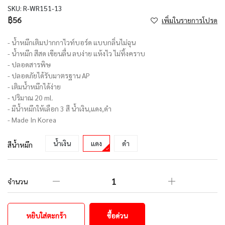
SKU:
R-WR151-13
฿56
เพิ่มในรายการโปรด
- น้ำหมึกเติมปากกาไวท์บอร์ด แบบกลิ่นไม่ฉุน
- น้ำหมึก สีสด เขียนลื่น ลบง่าย แห้งไว ไม่ทิ้งคราบ
- ปลอดสารพิษ
- ปลอดภัยได้รับมาตรฐาน AP
- เติมน้ำหมึกได้ง่าย
- ปริมาณ 20 ml.
- มีน้ำหมึกให้เลือก 3 สี น้ำเงิน,แดง,ดำ
- Made In Korea
น้ำเงิน
แดง
ดำ
สีน้ำหมึก
จำนวน
หยิบใส่ตะกร้า
ซื้อด่วน