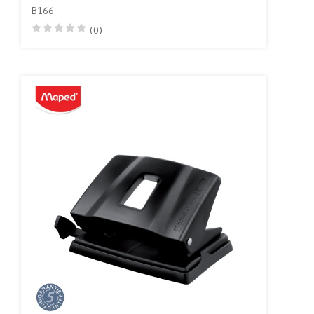
฿166
(0)