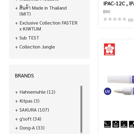
IPAC-12C , I
สินค้า Made in Thailand
฿80
(MIT)
(0)
Exclusive Collection FASTER
x KIWTUM
Sub TEST
Collection Jungle
BRANDS
Hahnemuhle
(12)
Kitpas
(3)
SAKURA
(107)
g'soft
(34)
Dong-A
(33)