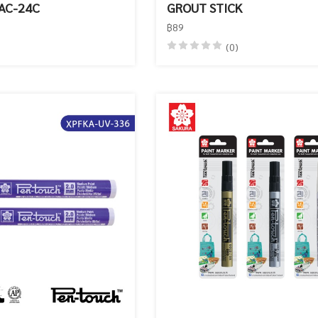
PAC-24C
GROUT STICK
฿89
(0)