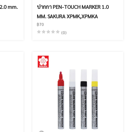
2.0 mm.
ปากกา PEN-TOUCH MARKER 1.0
MM. SAKURA XPMK,XPMKA
฿70
(0)