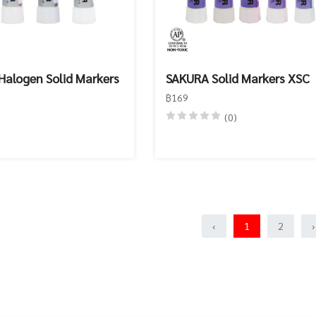
alogen Solid Markers
SAKURA Solid Markers XSC
฿169
(0)
‹
1
2
›