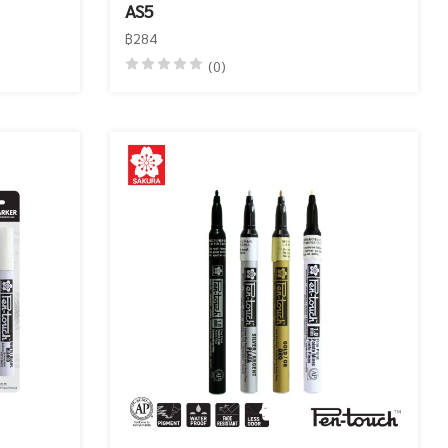
AS5
฿284
(0)