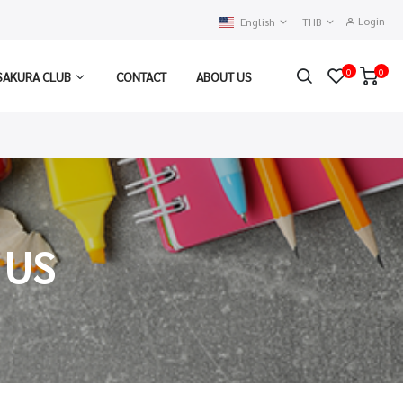
Login
English
THB
0
0
SAKURA CLUB
CONTACT
ABOUT US
 US