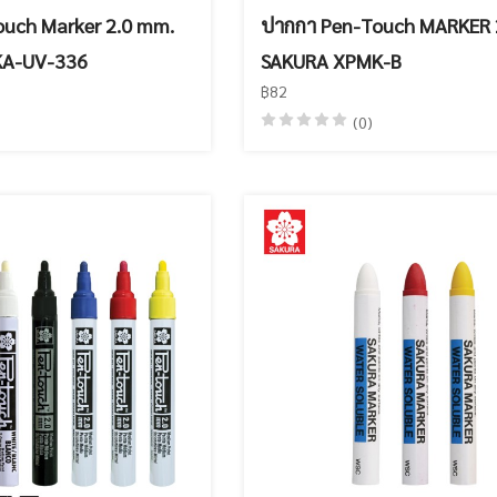
ouch Marker 2.0 mm.
ปากกา Pen-Touch MARKER 
KA-UV-336
SAKURA XPMK-B
฿82
(0)