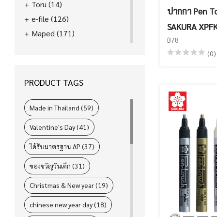
Toru
(14)
ปากกา Pen T
e-file
(126)
SAKURA XPF
Maped
(171)
฿78
La'boom
(39)
(0)
FASTER
(89)
ELM
(31)
PRODUCT TAGS
i-Paint
(78)
L&P
(4)
Made in Thailand (59)
Valentine's Day (41)
ได้รับมาตรฐาน AP (37)
ของขวัญวันเด็ก (31)
Christmas & New year (19)
chinese new year day (18)