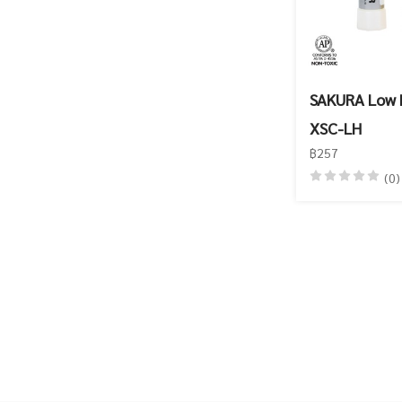
SAKURA Low H
XSC-LH
฿257
(0)