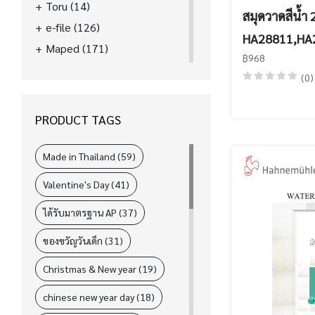
Toru
(14)
สมุดวาดสีน้ำ
e-file
(126)
HA28811,HA
Maped
(171)
฿968
La'boom
(39)
(0)
FASTER
(89)
ELM
(31)
PRODUCT TAGS
i-Paint
(78)
L&P
(4)
Made in Thailand (59)
Valentine's Day (41)
ได้รับมาตรฐาน AP (37)
ของขวัญวันเด็ก (31)
Christmas & New year (19)
chinese new year day (18)