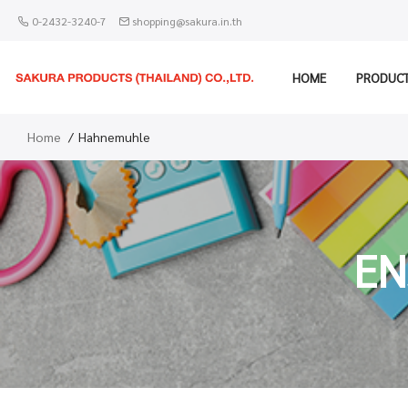
0-2432-3240-7
shopping@sakura.in.th
HOME
PRODUC
Home
Hahnemuhle
EN