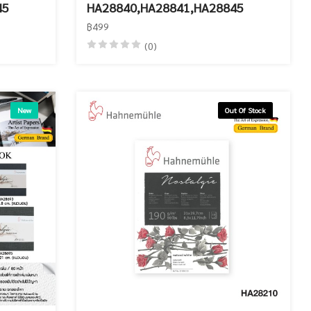
45
HA28840,HA28841,HA28845
฿499
(0)
New
Out Of Stock