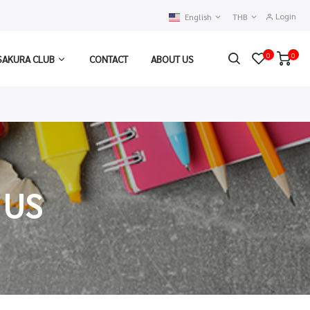
Login
English
THB
0
0
SAKURA CLUB
CONTACT
ABOUT US
 US