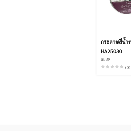
กระดาษสีน้ำ
HA25030
฿589
(0)