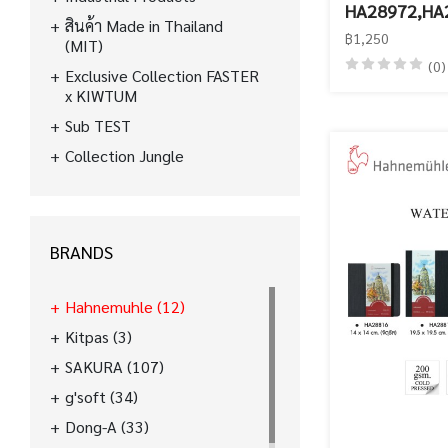
HA28972,HA
สินค้า Made in Thailand
฿1,250
(MIT)
(0)
Exclusive Collection FASTER
x KIWTUM
Sub TEST
Collection Jungle
BRANDS
Hahnemuhle
(12)
Kitpas
(3)
SAKURA
(107)
g'soft
(34)
Dong-A
(33)