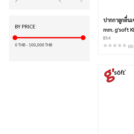
ได้รับมาตรฐาน CE (15)
ได้รับมาตรฐาน มอก. (12)
ปากกาลูกลื่น
BY PRICE
ได้รับมาตรฐาน KC (12)
mm. g'soft 
฿54
สำหรับคนถนัดมือซ้าย (8)
0
THB
-
100,000
THB
(0)
ฉลากเขียว (6)
ปากกาเพ้นท์ (6)
FASTER x KIWTUM (5)
ได้รับมาตรฐาน FSC (4)
เทปลบคำผิด Air (3)
ได้รับมาตรฐาน Recycled (0)
ได้รับมาตรฐาน EN71 (0)