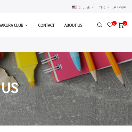
Login
English
THB
0
0
SAKURA CLUB
CONTACT
ABOUT US
 US