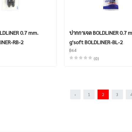
LDLINER 0.7 mm.
ปากกาเจล BOLDLINER 0.7 
LINER-RB-2
g'soft BOLDLINER-BL-2
฿64
(0)
‹
1
2
3