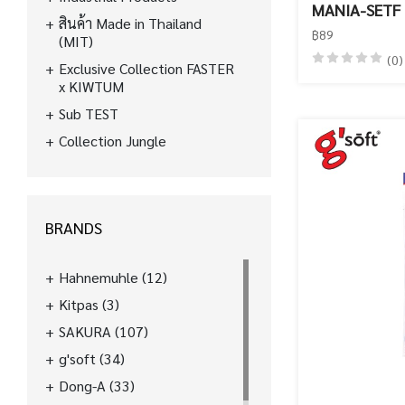
MANIA-SETF
สินค้า Made in Thailand
฿89
(MIT)
(0)
Exclusive Collection FASTER
x KIWTUM
Sub TEST
Collection Jungle
BRANDS
Hahnemuhle
(12)
Kitpas
(3)
SAKURA
(107)
g'soft
(34)
Dong-A
(33)