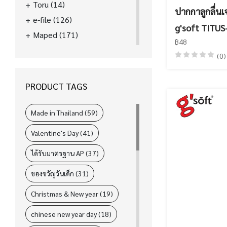
Toru
(14)
ปากกาลูกลื่น
e-file
(126)
g'soft TITUS
Maped
(171)
฿48
La'boom
(39)
(0)
FASTER
(89)
ELM
(31)
PRODUCT TAGS
i-Paint
(78)
L&P
(4)
Made in Thailand (59)
Valentine's Day (41)
ได้รับมาตรฐาน AP (37)
ของขวัญวันเด็ก (31)
Christmas & New year (19)
chinese new year day (18)