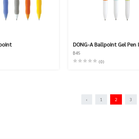
point
DONG-A Ballpoint Gel Pen 
฿45
(0)
‹
1
2
3