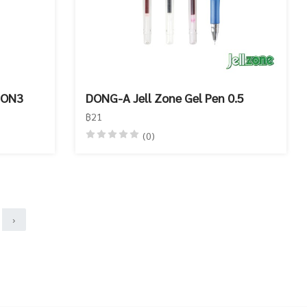
ION3
DONG-A Jell Zone Gel Pen 0.5
฿21
(0)
›