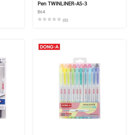
Pen TWINLINER-AS-3
฿64
(0)