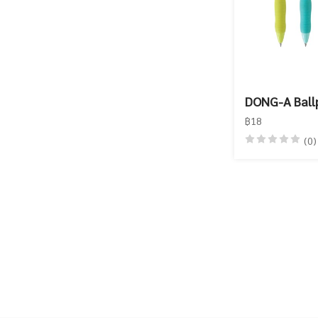
DONG-A Ball
฿18
(0)