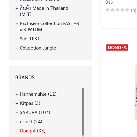
฿15
สินค้า Made in Thailand
(0)
(MIT)
Exclusive Collection FASTER
x KIWTUM
Sub TEST
Collection Jungle
BRANDS
Hahnemuhle
(12)
Kitpas
(3)
SAKURA
(107)
g'soft
(34)
Dong-A
(33)