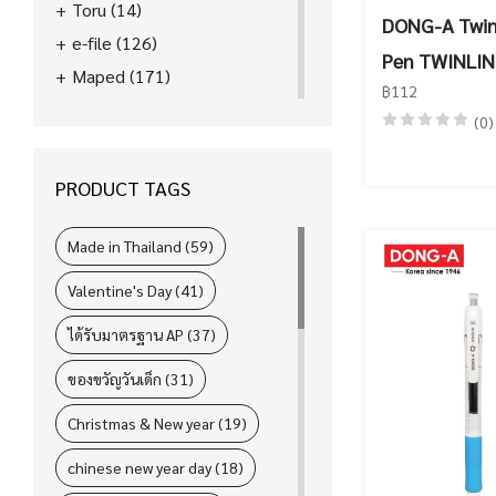
Toru
(14)
DONG-A Twinl
e-file
(126)
Pen TWINLIN
Maped
(171)
฿112
La'boom
(39)
(0)
FASTER
(89)
ELM
(31)
PRODUCT TAGS
i-Paint
(78)
L&P
(4)
Made in Thailand (59)
Valentine's Day (41)
ได้รับมาตรฐาน AP (37)
ของขวัญวันเด็ก (31)
Christmas & New year (19)
chinese new year day (18)