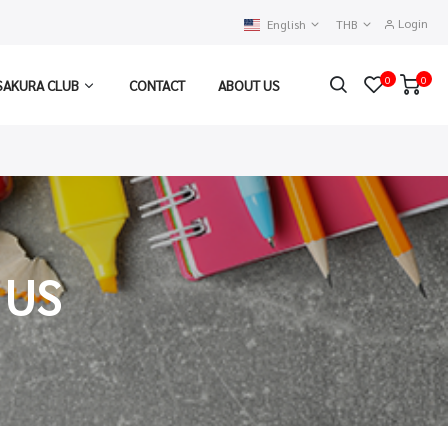
Login
English
THB
0
0
SAKURA CLUB
CONTACT
ABOUT US
 US