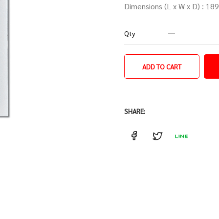
Dimensions (L x W x D) : 18
Qty
ADD TO CART
SHARE: