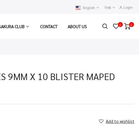
Login
English
THB
0
0
SAKURA CLUB
CONTACT
ABOUT US
S 9MM X 10 BLISTER MAPED
Add to wishlist