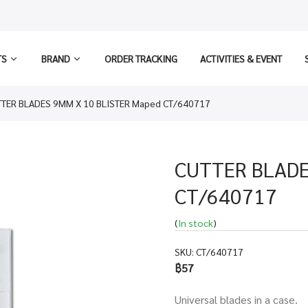
TS
BRAND
ORDER TRACKING
ACTIVITIES & EVENT
TER BLADES 9MM X 10 BLISTER Maped CT/640717
CUTTER BLADE
CT/640717
(
In stock
)
SKU:
CT/640717
฿57
Universal blades in a case.