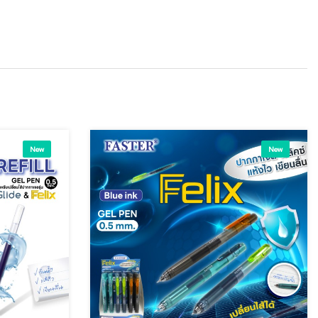
New
New