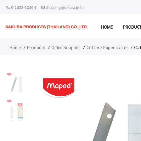
0-2432-3240-7
shopping@sakura.in.th
HOME
PRODUC
Home
Products
Office Supplies
Cutter / Paper cutter
CUT